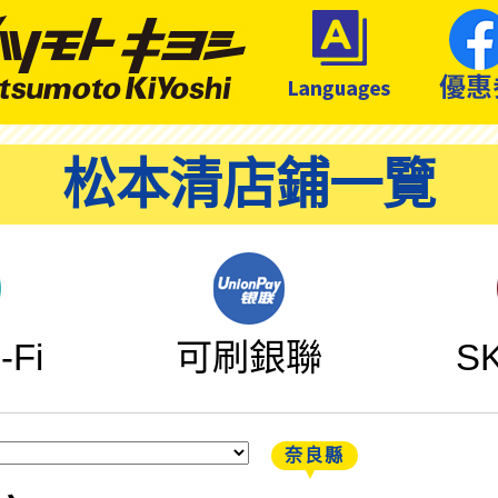
松本清店鋪一覽
Fi
可刷銀聯
S
奈良縣