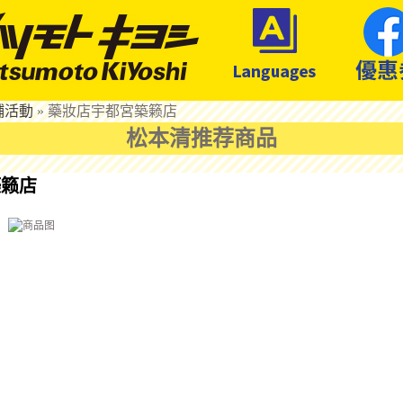
鋪活動
»
藥妝店宇都宮築籁店
松本清推荐商品
築籁店