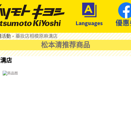
鋪活動
»
藥妝店相模原麻溝店
松本清推荐商品
麻溝店