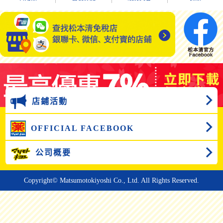
店鋪活動
OFFICIAL FACEBOOK
公司概要
Copyright© Matsumotokiyoshi Co., Ltd. All Rights Reserved.