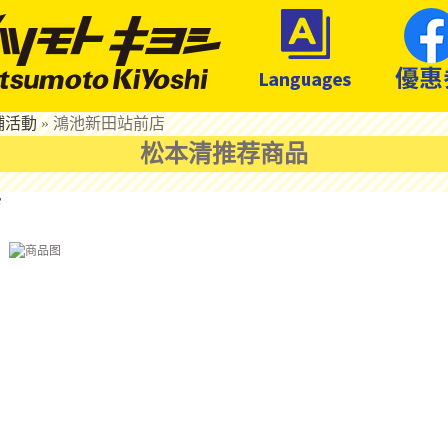
鋪活動
»
鴻池新田站前店
松本清推荐商品
店