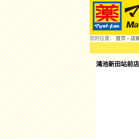
您的位置：
首页
»
店
鴻池新田站前