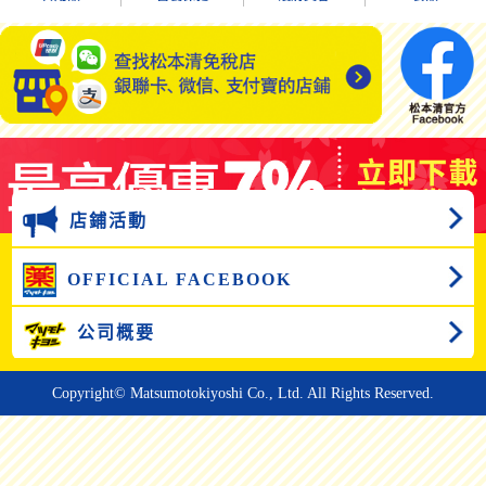
店鋪活動
OFFICIAL FACEBOOK
公司概要
Copyright© Matsumotokiyoshi Co., Ltd. All Rights Reserved.