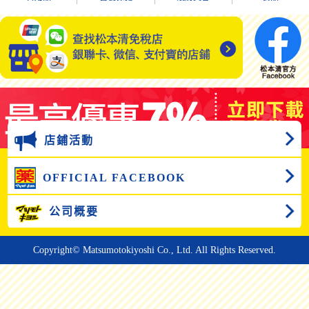
店鋪活動
OFFICIAL FACEBOOK
公司概要
Copyright© Matsumotokiyoshi Co., Ltd. All Rights Reserved.