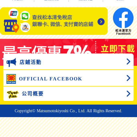
店鋪活動
OFFICIAL FACEBOOK
公司概要
Copyright© Matsumotokiyoshi Co., Ltd. All Rights Reserved.