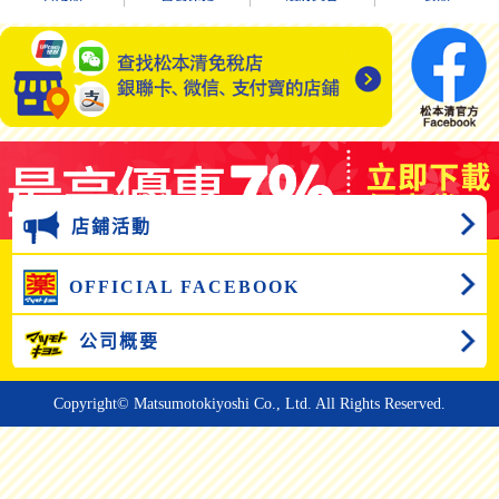
店鋪活動
OFFICIAL FACEBOOK
公司概要
Copyright© Matsumotokiyoshi Co., Ltd. All Rights Reserved.