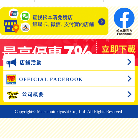
店鋪活動
OFFICIAL FACEBOOK
公司概要
Copyright© Matsumotokiyoshi Co., Ltd. All Rights Reserved.