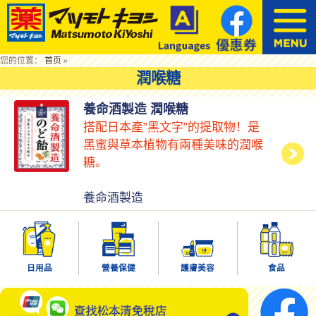
您的位置：
首页
»
潤喉糖
養命酒製造 潤喉糖
搭配日本產”黑文字”的提取物！是
黑蜜與草本植物有兩種美味的潤喉
糖。
養命酒製造
日用品
營養保健
護膚美容
食品