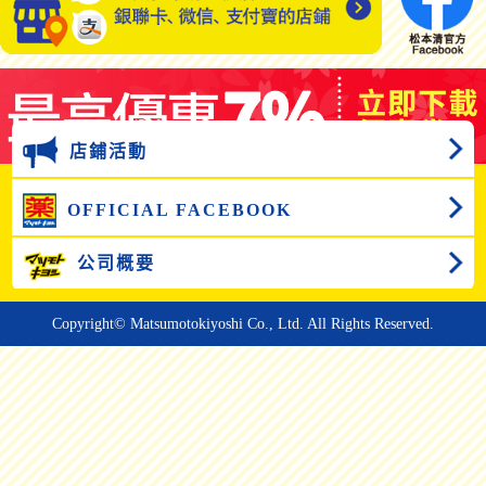
店鋪活動
OFFICIAL FACEBOOK
公司概要
Copyright© Matsumotokiyoshi Co., Ltd. All Rights Reserved.