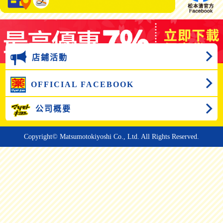
店鋪活動
OFFICIAL FACEBOOK
公司概要
Copyright© Matsumotokiyoshi Co., Ltd. All Rights Reserved.