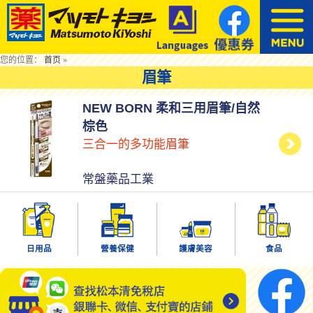
您的位置：
首页
»
眉筆
NEW BORN 柔和三用眉筆/自然
棕色
三合一的多功能眉筆
常盤藥品工業
日用品
營養保健
護膚美容
食品