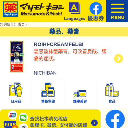
您的位置：
首页
»
藥品、藥膏
ROIHI-CREAMFELBI
溫感塗抹型藥膏，可改善肩酸、腰
痛的症狀。
NICHIBAN
日用品
營養保健
護膚美容
食品