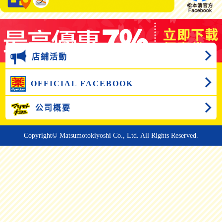
店鋪活動
OFFICIAL FACEBOOK
公司概要
Copyright© Matsumotokiyoshi Co., Ltd. All Rights Reserved.