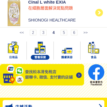
Cinal L white EXIA
在細胞層面解決斑點問題
SHIONOGI HEALTHCARE
<<
2
3
4
5
6
>>
日用品
營養保健
護膚美容
食品
店鋪活動