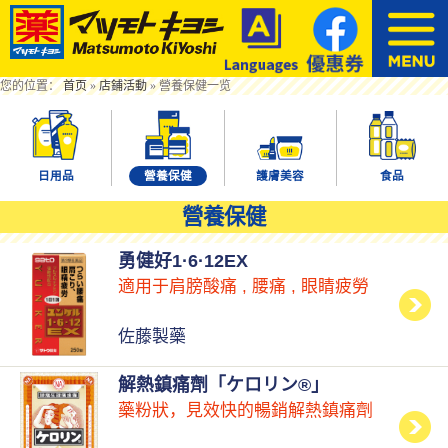
您的位置：
首页
»
店鋪活動
»
營養保健一览
日用品
營養保健
護膚美容
食品
營養保健
勇健好1·6·12EX
適用于肩膀酸痛 , 腰痛 , 眼睛疲勞
佐藤製藥
解熱鎮痛劑「ケロリン®」
藥粉狀，見效快的暢銷解熱鎮痛劑